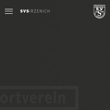
SVS
IRZENICH