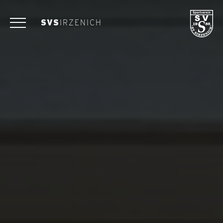
SVS
IRZENICH