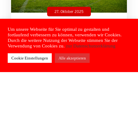
27. Oktober 2025
Einladung zur
Um unsere Webseite für Sie optimal zu gestalten und
Jahreshauptversammlung
fortlaufend verbessern zu können, verwenden wir Cookies.
Durch die weitere Nutzung der Webseite stimmen Sie der
Verwendung von Cookies zu.
zur Datenschutzerklärung
MEHR LESEN
Cookie Einstellungen
Alle akzeptieren