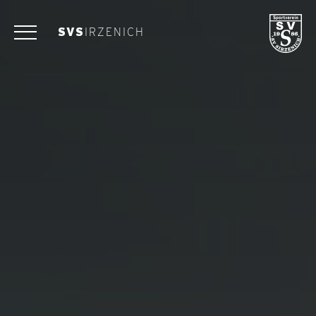
SVS
IRZENICH