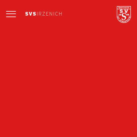
SVS
IRZENICH