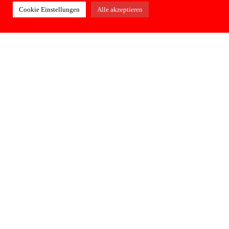
MEHR LESEN
Cookie Einstellungen
Alle akzeptieren
28. Mai 2024
Entscheidende Spiele für unsere JSG
Jugend!
MEHR LESEN