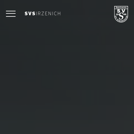
SVS
IRZENICH